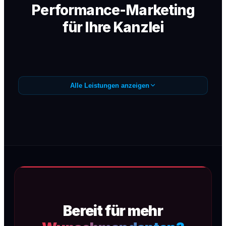
Performance-Marketing
für Ihre Kanzlei
Alle Leistungen anzeigen
Google Ads /
Anfragegenerierung
Präzise Google Ads Kampagnen (SEA) für
Wunschmandanten — sofortige
Sichtbarkeit, maximale Conversion, kein
Streuverlust.
Bereit für mehr
Mehr erfahren