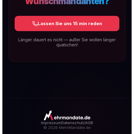
Wunschmandanten?
Lassen Sie uns 15 min reden
Länger dauert es nicht — außer Sie wollen länger
quatschen!
SEO & GEO für Kanzleien
Technische Exzellenz, rechtsspezifischer
Content und lokale Dominanz. Dauerhaft auf
Seite 1 — und sichtbar in KI-Antworten wie
ChatGPT, Gemini & Perplexity (GEO).
Mehr erfahren
Impressum
Datenschutz
AGB
©
2026
MehrMandate.de