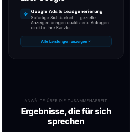
Google Ads & Leadgenerierung
Sofortige Sichtbarkeit — gezielte
Anzeigen bringen qualifizierte Anfragen
direkt in Ihre Kanzlei
SEO für Kanzleien
Alle Leistungen anzeigen
Dauerhaft auf Seite 1 für Ihre wichtigsten
Rechtsgebiete
GEO / KI-Sichtbarkeit
Empfehlungen in ChatGPT, Gemini &
Perplexity — der neue Kanal für
Mandantenanfragen
Messbare Ergebnisse
Monatliche Reports — Sie sehen jeden
gewonnenen Mandanten
ANWÄLTE ÜBER DIE ZUSAMMENARBEIT
Ergebnisse, die für sich
sprechen