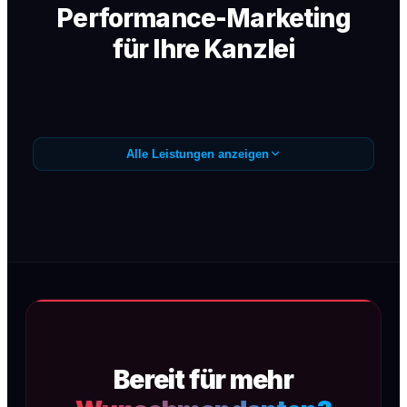
Performance-Marketing
für Ihre Kanzlei
Alle Leistungen anzeigen
Google Ads /
Anfragegenerierung
Präzise Google Ads Kampagnen (SEA) für
Wunschmandanten — sofortige
Sichtbarkeit, maximale Conversion, kein
Streuverlust.
Bereit für mehr
Mehr erfahren