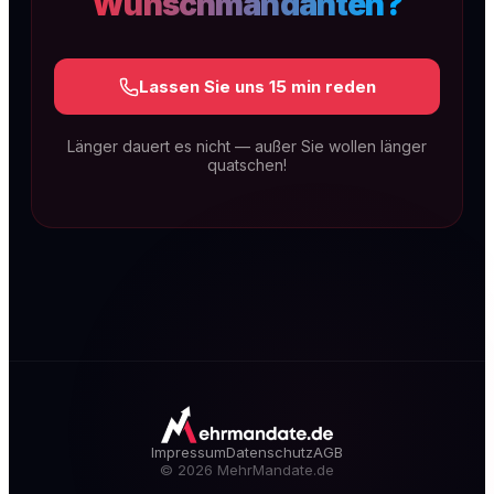
Wunschmandanten?
Lassen Sie uns 15 min reden
Länger dauert es nicht — außer Sie wollen länger
quatschen!
SEO & GEO für Kanzleien
Technische Exzellenz, rechtsspezifischer
Content und lokale Dominanz. Dauerhaft auf
Seite 1 — und sichtbar in KI-Antworten wie
ChatGPT, Gemini & Perplexity (GEO).
Mehr erfahren
Impressum
Datenschutz
AGB
©
2026
MehrMandate.de