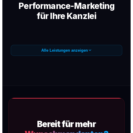
Performance-Marketing
für Ihre Kanzlei
Alle Leistungen anzeigen
Google Ads /
Anfragegenerierung
Präzise Google Ads Kampagnen (SEA) für
Wunschmandanten — sofortige
Sichtbarkeit, maximale Conversion, kein
Streuverlust.
Bereit für mehr
Mehr erfahren