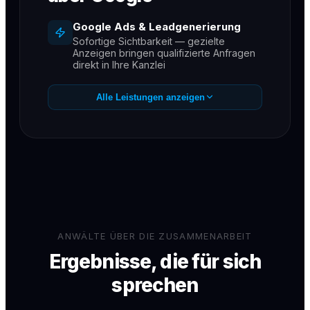
Google Ads & Leadgenerierung
Sofortige Sichtbarkeit — gezielte
Anzeigen bringen qualifizierte Anfragen
direkt in Ihre Kanzlei
SEO für Kanzleien
Alle Leistungen anzeigen
Dauerhaft auf Seite 1 für Ihre wichtigsten
Rechtsgebiete
GEO / KI-Sichtbarkeit
Empfehlungen in ChatGPT, Gemini &
Perplexity — der neue Kanal für
Mandantenanfragen
Messbare Ergebnisse
Monatliche Reports — Sie sehen jeden
gewonnenen Mandanten
ANWÄLTE ÜBER DIE ZUSAMMENARBEIT
Ergebnisse, die für sich
sprechen