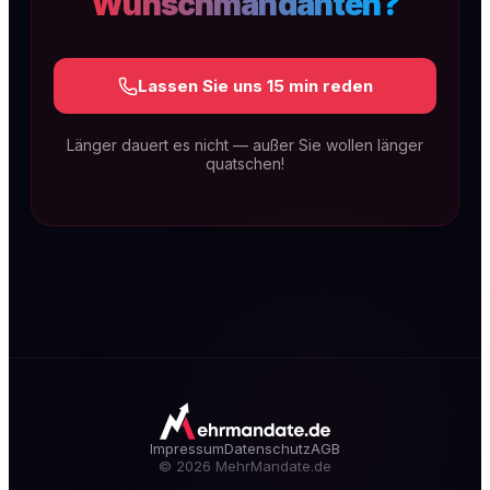
Wunschmandanten?
Lassen Sie uns 15 min reden
Länger dauert es nicht — außer Sie wollen länger
quatschen!
SEO & GEO für Kanzleien
Technische Exzellenz, rechtsspezifischer
Content und lokale Dominanz. Dauerhaft auf
Seite 1 — und sichtbar in KI-Antworten wie
ChatGPT, Gemini & Perplexity (GEO).
Mehr erfahren
Impressum
Datenschutz
AGB
©
2026
MehrMandate.de