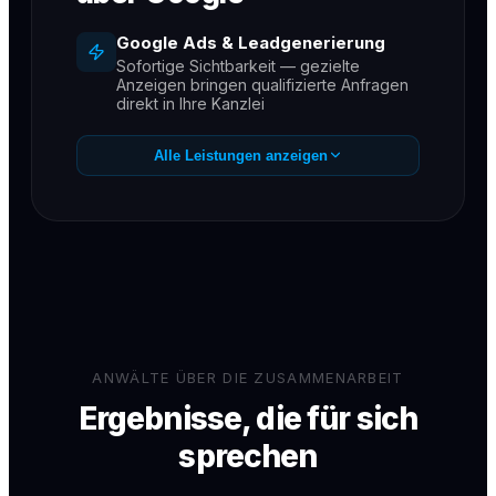
Google Ads & Leadgenerierung
Sofortige Sichtbarkeit — gezielte
Anzeigen bringen qualifizierte Anfragen
direkt in Ihre Kanzlei
SEO für Kanzleien
Alle Leistungen anzeigen
Dauerhaft auf Seite 1 für Ihre wichtigsten
Rechtsgebiete
GEO / KI-Sichtbarkeit
Empfehlungen in ChatGPT, Gemini &
Perplexity — der neue Kanal für
Mandantenanfragen
Messbare Ergebnisse
Monatliche Reports — Sie sehen jeden
gewonnenen Mandanten
ANWÄLTE ÜBER DIE ZUSAMMENARBEIT
Ergebnisse, die für sich
sprechen