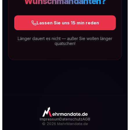
Wunschmandanten?
Lassen Sie uns 15 min reden
Länger dauert es nicht — außer Sie wollen länger
quatschen!
SEO & GEO für Kanzleien
Technische Exzellenz, rechtsspezifischer
Content und lokale Dominanz. Dauerhaft auf
Seite 1 — und sichtbar in KI-Antworten wie
ChatGPT, Gemini & Perplexity (GEO).
Mehr erfahren
Impressum
Datenschutz
AGB
©
2026
MehrMandate.de