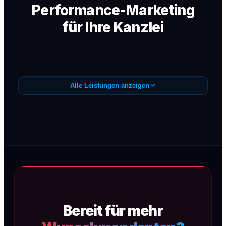
Performance-Marketing
für Ihre Kanzlei
Alle Leistungen anzeigen
Google Ads /
Anfragegenerierung
Präzise Google Ads Kampagnen (SEA) für
Wunschmandanten — sofortige
Sichtbarkeit, maximale Conversion, kein
Streuverlust.
Bereit für mehr
Mehr erfahren