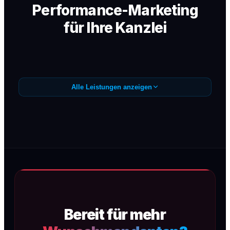
Performance-Marketing
für Ihre Kanzlei
Alle Leistungen anzeigen
Google Ads /
Anfragegenerierung
Präzise Google Ads Kampagnen (SEA) für
Wunschmandanten — sofortige
Sichtbarkeit, maximale Conversion, kein
Streuverlust.
Bereit für mehr
Mehr erfahren