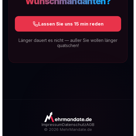
Wunschmandanten?
Lassen Sie uns 15 min reden
Länger dauert es nicht — außer Sie wollen länger
quatschen!
SEO & GEO für Kanzleien
Technische Exzellenz, rechtsspezifischer
Content und lokale Dominanz. Dauerhaft auf
Seite 1 — und sichtbar in KI-Antworten wie
ChatGPT, Gemini & Perplexity (GEO).
Mehr erfahren
Impressum
Datenschutz
AGB
©
2026
MehrMandate.de