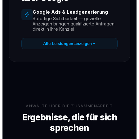
Google Ads & Leadgenerierung
Sofortige Sichtbarkeit — gezielte
Anzeigen bringen qualifizierte Anfragen
direkt in Ihre Kanzlei
SEO für Kanzleien
Alle Leistungen anzeigen
Dauerhaft auf Seite 1 für Ihre wichtigsten
Rechtsgebiete
GEO / KI-Sichtbarkeit
Empfehlungen in ChatGPT, Gemini &
Perplexity — der neue Kanal für
Mandantenanfragen
Messbare Ergebnisse
Monatliche Reports — Sie sehen jeden
gewonnenen Mandanten
ANWÄLTE ÜBER DIE ZUSAMMENARBEIT
Ergebnisse, die für sich
sprechen