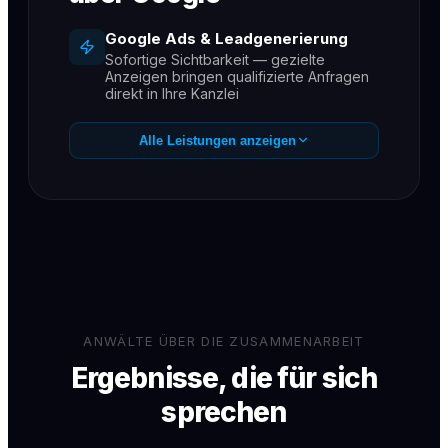
Google Ads & Leadgenerierung
Sofortige Sichtbarkeit — gezielte
Anzeigen bringen qualifizierte Anfragen
direkt in Ihre Kanzlei
SEO für Kanzleien
Alle Leistungen anzeigen
Dauerhaft auf Seite 1 für Ihre wichtigsten
Rechtsgebiete
GEO / KI-Sichtbarkeit
Empfehlungen in ChatGPT, Gemini &
Perplexity — der neue Kanal für
Mandantenanfragen
Messbare Ergebnisse
Monatliche Reports — Sie sehen jeden
gewonnenen Mandanten
ANWÄLTE ÜBER DIE ZUSAMMENARBEIT
Ergebnisse, die für sich
sprechen