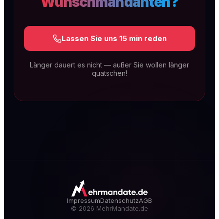
Wunschmandanten?
Lassen Sie uns 15 min reden
Länger dauert es nicht — außer Sie wollen länger
quatschen!
SEO & GEO für Kanzleien
Technische Exzellenz, rechtsspezifischer
Content und lokale Dominanz. Dauerhaft auf
Seite 1 — und sichtbar in KI-Antworten wie
ChatGPT, Gemini & Perplexity (GEO).
Mehr erfahren
Impressum
Datenschutz
AGB
©
2026
MehrMandate.de