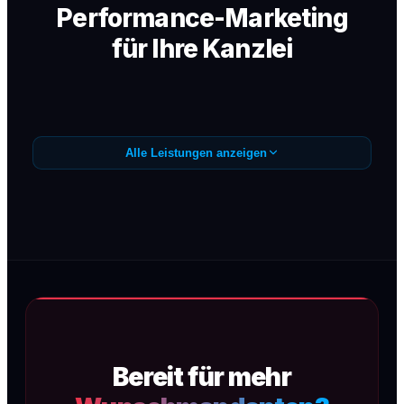
Performance-Marketing
für Ihre Kanzlei
Alle Leistungen anzeigen
Google Ads /
Anfragegenerierung
Präzise Google Ads Kampagnen (SEA) für
Wunschmandanten — sofortige
Sichtbarkeit, maximale Conversion, kein
Streuverlust.
Bereit für mehr
Mehr erfahren