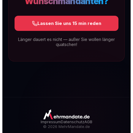
Wunschmandanten?
Lassen Sie uns 15 min reden
Länger dauert es nicht — außer Sie wollen länger
quatschen!
SEO & GEO für Kanzleien
Technische Exzellenz, rechtsspezifischer
Content und lokale Dominanz. Dauerhaft auf
Seite 1 — und sichtbar in KI-Antworten wie
ChatGPT, Gemini & Perplexity (GEO).
Mehr erfahren
Impressum
Datenschutz
AGB
©
2026
MehrMandate.de