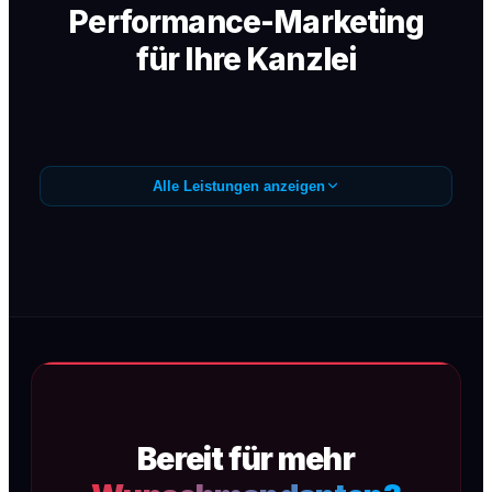
Performance-Marketing
für Ihre Kanzlei
Alle Leistungen anzeigen
Google Ads /
Anfragegenerierung
Präzise Google Ads Kampagnen (SEA) für
Wunschmandanten — sofortige
Sichtbarkeit, maximale Conversion, kein
Streuverlust.
Bereit für mehr
Mehr erfahren