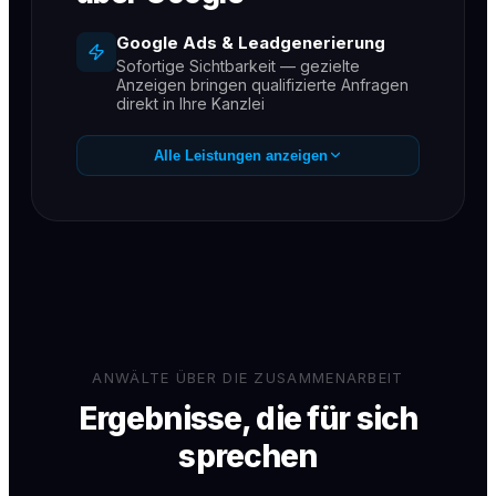
Google Ads & Leadgenerierung
Sofortige Sichtbarkeit — gezielte
Anzeigen bringen qualifizierte Anfragen
direkt in Ihre Kanzlei
SEO für Kanzleien
Alle Leistungen anzeigen
Dauerhaft auf Seite 1 für Ihre wichtigsten
Rechtsgebiete
GEO / KI-Sichtbarkeit
Empfehlungen in ChatGPT, Gemini &
Perplexity — der neue Kanal für
Mandantenanfragen
Messbare Ergebnisse
Monatliche Reports — Sie sehen jeden
gewonnenen Mandanten
ANWÄLTE ÜBER DIE ZUSAMMENARBEIT
Ergebnisse, die für sich
sprechen