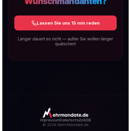
Wunschmandanten?
Lassen Sie uns 15 min reden
Länger dauert es nicht — außer Sie wollen länger
quatschen!
SEO & GEO für Kanzleien
Technische Exzellenz, rechtsspezifischer
Content und lokale Dominanz. Dauerhaft auf
Seite 1 — und sichtbar in KI-Antworten wie
ChatGPT, Gemini & Perplexity (GEO).
Mehr erfahren
Impressum
Datenschutz
AGB
©
2026
MehrMandate.de