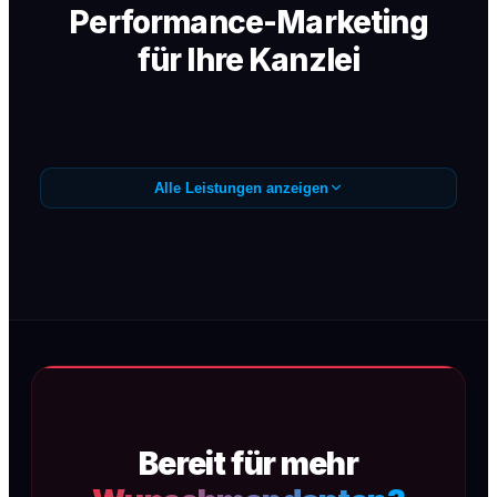
Performance-Marketing
für Ihre Kanzlei
Alle Leistungen anzeigen
Google Ads /
Anfragegenerierung
Präzise Google Ads Kampagnen (SEA) für
Wunschmandanten — sofortige
Sichtbarkeit, maximale Conversion, kein
Streuverlust.
Bereit für mehr
Mehr erfahren