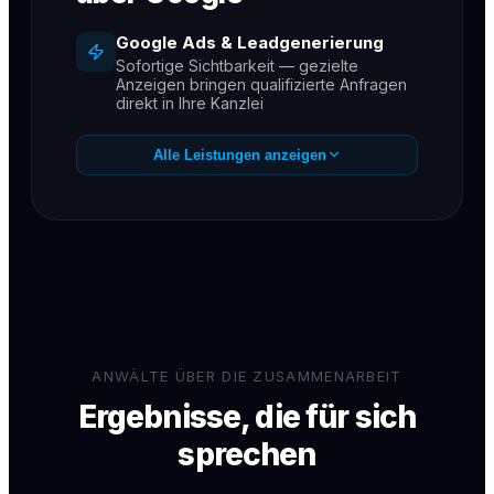
Google Ads & Leadgenerierung
Sofortige Sichtbarkeit — gezielte
Anzeigen bringen qualifizierte Anfragen
direkt in Ihre Kanzlei
SEO für Kanzleien
Alle Leistungen anzeigen
Dauerhaft auf Seite 1 für Ihre wichtigsten
Rechtsgebiete
GEO / KI-Sichtbarkeit
Empfehlungen in ChatGPT, Gemini &
Perplexity — der neue Kanal für
Mandantenanfragen
Messbare Ergebnisse
Monatliche Reports — Sie sehen jeden
gewonnenen Mandanten
ANWÄLTE ÜBER DIE ZUSAMMENARBEIT
Ergebnisse, die für sich
sprechen